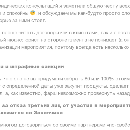
ридических консультаций я заметила общую черту все
ы и спокойны
, и обсуждаем мы как-будто просто сло
орые за ними стоят.
о проще читать договоры как с клиентами, так и с пос
ный нюанс: юрист на стороне клиента не понимает
(а он
низации мероприятия, поэтому всегда есть несколько
ии и штрафные санкции
, что это не вы придумали забрать 80 или 100% стоим
г с определенной даты уже закупит продукты, сделает 
л, а, как известно, фарш невозможно провернуть наза
 за отказ третьих лиц от участия в мероприят
 ложится на Заказчика
многом договориться со своими партнерами «по-свойски