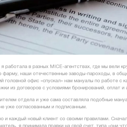
я работала в разных MICE-агентствах, где мы вели кру
фарму, наши отечественные заводы-пароходы, в обще
ий головной офис «спускал» нам мануалы по работе с 
жки из договоров с условиями бронирований, оплат и 
ителем отдела и уже сама составляла подобные мануа
не уже согласованным и подписанным.
о и каждый новый клиент со своими правилами. Сначал
атель, я принимала правки на свой счет, типа «они чт