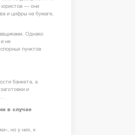
х юристов — они
ва и цифры на бумаге,
тавщиками. Однако
 и не
 спорных пунктов
ости банкета, а
заготовки и
д…
ии в случае
», но у них, к