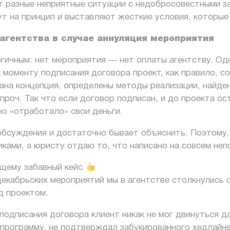
 разные неприятные ситуации с недобросовестными за
ут на принцип и выставляют жесткие условия, которы
 агентства в случае аннуляция мероприятия
гичным: нет мероприятия — нет оплаты агентству. Од
 моменту подписания договора проект, как правило, с
ана концепция, определены методы реализации, найде
проч. Так что если договор подписан, и до проекта ос
но «отработало» свои деньги.
бсуждения и достаточно бывает объяснить. Поэтому,
иками, а юристу отдаю то, что написано на совсем неп
ящему забавный кейс
декабрьских мероприятий мы в агентстве столкнулись 
д проектом.
 подписания договора клиент никак не мог двинуться д
 программу, не подтверждал забукированного хедлайне