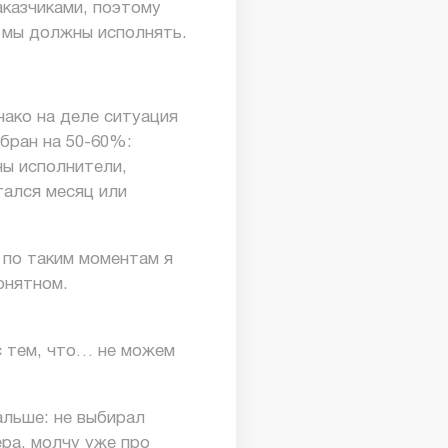
казчиками, поэтому
е мы должны исполнять.
нако на деле ситуация
обран на 50-60%:
ны исполнители,
тался месяц или
 по таким моментам я
онятном.
с тем, что… не можем
альше: не выбирал
ра, молчу уже про