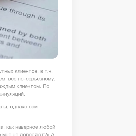
пных клиентов, в т.ч.
м, все по-серьезному.
каждым клиентом. По
аннуляций.
лы, однако сам
а, как наверное любой
о мне не доверяют?» А