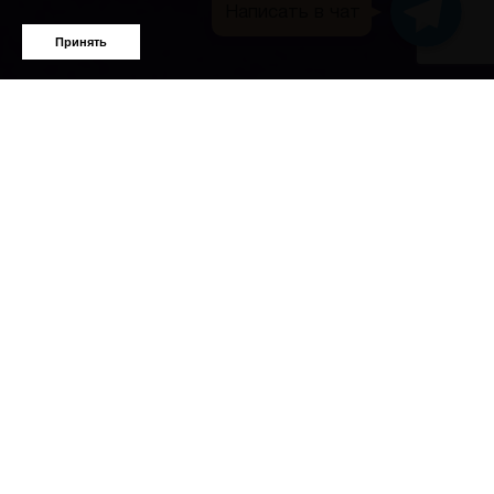
Написать в чат
Telegram
Принять
Идея:
В последние годы все мировые медиа переполнены
различными играми и конкурсами – в них мы любим
наблюдать за селебрити в непривычных для них
ролях.
А что, если мы сами сможем стать участниками
этих игр? Ведь вживую играть в эти игры
несколько сложнее, чем кажется с дивана, и в то
же время гораздо интереснее!!!